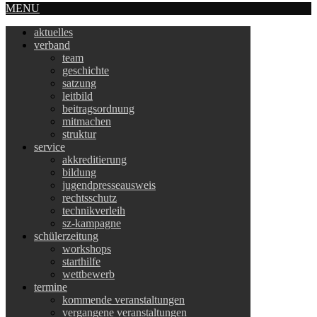
MENU
aktuelles
verband
team
geschichte
satzung
leitbild
beitragsordnung
mitmachen
struktur
service
akkreditierung
bildung
jugendpresseausweis
rechtsschutz
technikverleih
sz-kampagne
schülerzeitung
workshops
starthilfe
wettbewerb
termine
kommende veranstaltungen
vergangene veranstaltungen