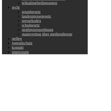
teilnahmebedingungen
recht
grundgesetz
landespressegesetz
pressekodex
schulgesetz
strafprozessordnung
staatsvertrag über mediendienste
stellen
jugendschutz
kontakt
impressum