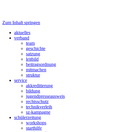
Zum Inhalt springen
Verband junger Medienmachender
fjp>media
aktuelles
verband
team
geschichte
satzung
leitbild
beitragsordnung
mitmachen
struktur
service
akkreditierung
bildung
jugendpresseausweis
rechtsschutz
technikverleih
sz-kampagne
schülerzeitung
workshops
starthilfe