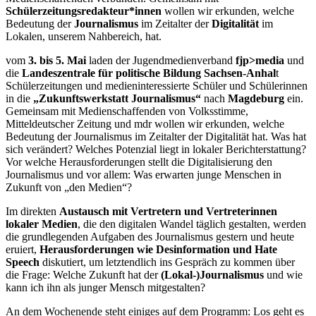
Schülerzeitungsredakteur*innen
wollen wir erkunden, welche
Bedeutung der
Journalismus
im Zeitalter der
Digitalität
im
Lokalen, unserem Nahbereich, hat.
vom
3. bis 5. Mai
laden der Jugendmedienverband
fjp>media
und
die
Landeszentrale für politische Bildung Sachsen-Anhal
t
Schülerzeitungen und medieninteressierte Schüler und Schülerinnen
in die
„Zukunftswerkstatt Journalismus“
nach
Magdeburg
ein.
Gemeinsam mit Medienschaffenden von Volksstimme,
Mitteldeutscher Zeitung und mdr wollen wir erkunden, welche
Bedeutung der Journalismus im Zeitalter der Digitalität hat. Was hat
sich verändert? Welches Potenzial liegt in lokaler Berichterstattung?
Vor welche Herausforderungen stellt die Digitalisierung den
Journalismus und vor allem: Was erwarten junge Menschen in
Zukunft von „den Medien“?
Im direkten
Austausch mit Vertretern und Vertreterinnen
lokaler Medien
, die den digitalen Wandel täglich gestalten, werden
die grundlegenden Aufgaben des Journalismus gestern und heute
eruiert,
Herausforderungen wie Desinformation und Hate
Speech
diskutiert, um letztendlich ins Gespräch zu kommen über
die Frage: Welche Zukunft hat der
(Lokal-)Journalismus
und wie
kann ich ihn als junger Mensch mitgestalten?
An dem Wochenende steht einiges auf dem Programm: Los geht es