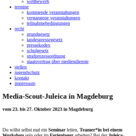
wettbewerb
termine
kommende veranstaltungen
vergangene veranstaltungen
teilnahmebedingungen
recht
grundgesetz
landespressegesetz
pressekodex
schulgesetz
strafprozessordnung
staatsvertrag über mediendienste
stellen
jugendschutz
kontakt
impressum
Media-Scout-Juleica in Magdeburg
vom 23. bis 27. Oktober 2023 in Magdeburg
Du willst selbst mal ein
Seminar
leiten,
Teamer*in bei einem
Workshop
sein oder im
Ferienlager
arbeiten? Bei der
Juleica-