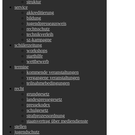
struktur
service
akkreditierung
bildung
jugendpresseausweis
rechtsschutz
technikverleih
sz-kampagne
schülerzeitung
workshops
starthilfe
wettbewerb
termine
kommende veranstaltungen
vergangene veranstaltungen
teilnahmebedingungen
recht
grundgesetz
landespressegesetz
pressekodex
schulgesetz
strafprozessordnung
staatsvertrag über mediendienste
stellen
jugendschutz