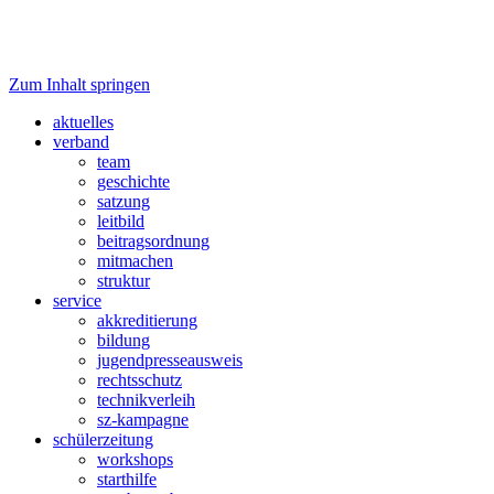
Zum Inhalt springen
Verband junger Medienmachender
fjp>media
aktuelles
verband
team
geschichte
satzung
leitbild
beitragsordnung
mitmachen
struktur
service
akkreditierung
bildung
jugendpresseausweis
rechtsschutz
technikverleih
sz-kampagne
schülerzeitung
workshops
starthilfe