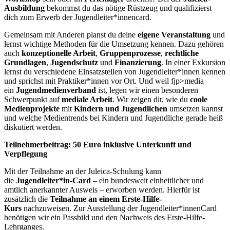
Ausbildung
bekommst du das nötige Rüstzeug und qualifizierst
dich zum Erwerb der Jugendleiter*innencard.
Gemeinsam mit Anderen planst du deine
eigene Veranstaltung
und
lernst wichtige Methoden für die Umsetzung kennen. Dazu gehören
auch
konzeptionelle Arbeit
,
Gruppenprozesse
,
rechtliche
Grundlagen
,
Jugendschutz
und
Finanzierung
. In einer Exkursion
lernst du verschiedene Einsatzstellen von Jugendleiter*innen kennen
und sprichst mit Praktiker*innen vor Ort. Und weil fjp>media
ein
Jugendmedienverband
ist, legen wir einen besonderen
Schwerpunkt auf
mediale Arbeit
. Wir zeigen dir, wie du
coole
Medienprojekte
mit
Kindern und Jugendlichen
umsetzen kannst
und welche Medientrends bei Kindern und Jugendliche gerade heiß
diskutiert werden.
Teilnehmerbeitrag: 50 Euro inklusive Unterkunft und
Verpflegung
Mit der Teilnahme an der Juleica-Schulung kann
die
Jugendleiter*in-Card
– ein bundesweit einheitlicher und
amtlich anerkannter Ausweis – erworben werden. Hierfür ist
zusätzlich die
Teilnahme an einem Erste-Hilfe-
Kurs
nachzuweisen. Zur Ausstellung der Jugendleiter*innenCard
benötigen wir ein Passbild und den Nachweis des Erste-Hilfe-
Lehrganges.