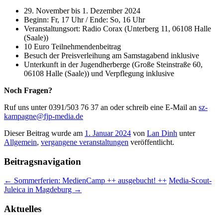
29. November bis 1. Dezember 2024
Beginn: Fr, 17 Uhr / Ende: So, 16 Uhr
Veranstaltungsort: Radio Corax (Unterberg 11, 06108 Halle
(Saale))
10 Euro Teilnehmendenbeitrag
Besuch der Preisverleihung am Samstagabend inklusive
Unterkunft in der Jugendherberge (Große Steinstraße 60,
06108 Halle (Saale)) und Verpflegung inklusive
Noch Fragen?
Ruf uns unter 0391/503 76 37 an oder schreib eine E-Mail an
sz-
kampagne@fjp-media.de
Dieser Beitrag wurde am
1. Januar 2024
von
Lan Dinh
unter
Allgemein
,
vergangene veranstaltungen
veröffentlicht.
Beitragsnavigation
←
Sommerferien: MedienCamp ++ ausgebucht! ++
Media-Scout-
Juleica in Magdeburg
→
Aktuelles