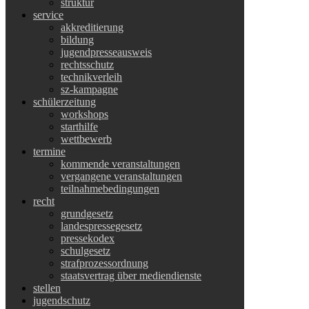
struktur
service
akkreditierung
bildung
jugendpresseausweis
rechtsschutz
technikverleih
sz-kampagne
schülerzeitung
workshops
starthilfe
wettbewerb
termine
kommende veranstaltungen
vergangene veranstaltungen
teilnahmebedingungen
recht
grundgesetz
landespressegesetz
pressekodex
schulgesetz
strafprozessordnung
staatsvertrag über mediendienste
stellen
jugendschutz