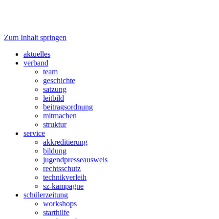
Zum Inhalt springen
Verband junger Medienmachender
fjp>media
aktuelles
verband
team
geschichte
satzung
leitbild
beitragsordnung
mitmachen
struktur
service
akkreditierung
bildung
jugendpresseausweis
rechtsschutz
technikverleih
sz-kampagne
schülerzeitung
workshops
starthilfe